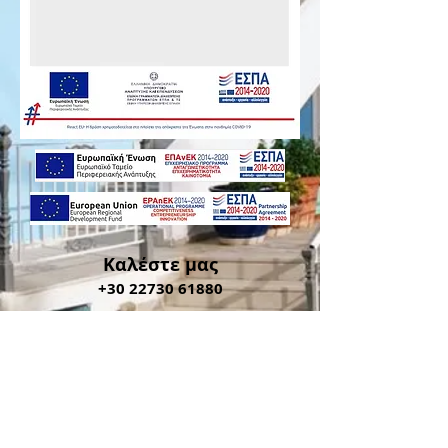
Καλέστε μας
+30 22730 61880
Βρείτε μας
Πυθαγόρειο
Σάμος, Ελλάδα
#stratoshotelsamos
Στείλτε μας email