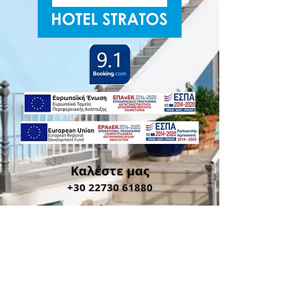
Καλέστε μας
+30 22730 61880
Βρείτε μας
Πυθαγόρειο
Σάμος, Ελλάδα
#stratoshotelsamos
Στείλτε μας email
info@stratoshotelsamos.com